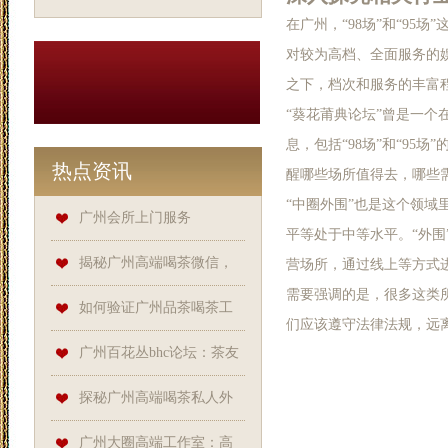
在广州，“98场”和“95
对较为高档、全面服务的娱
之下，档次和服务的丰富
“葵花莆典论坛”曾是一
息，包括“98场”和“9
热点资讯
醒哪些场所值得去，哪些
“中圈外围”也是这个领域
广州会所上门服务
平等处于中等水平。“外
揭秘广州高端喝茶微信，
营场所，通过线上等方式
需要强调的是，很多这类
条友网等平台成关键
如何验证广州品茶喝茶工
们应该遵守法律法规，远
作室资质？
广州百花丛bhc论坛：茶友
交流的高端天地
探秘广州高端喝茶私人外
卖，条友网、蒲友网、蒲典网
‌广州大圈高端工作室‌：高