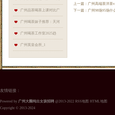
上一篇：
广州高端茶洋茶v
同行！
端茶室的“神秘服务”与隐藏规则
广州品茶喝茶上课对比广
下一篇：
广州98场95场
州品茶喝茶资源：茶道课程资
广州喝茶妹子推荐：天河
源获取_152
98水会大全与大圈经纪服务
广州喝茶工作室2025趋
势：VX预约与大圈高端资源汇
广州英皇会所_1
总
友情链接：
Powered by
广州大圈纯出女孩招聘
@2013-2022
RSS地图
HTML地图
Copyright
© 2013-2024