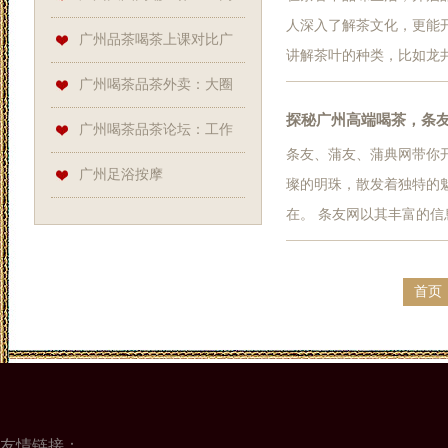
人深入了解茶文化，更能
端茶室的“神秘服务”
广州品茶喝茶上课对比广
讲解茶叶的种类，比如龙
州品茶喝茶资源：茶道课程资
广州喝茶品茶外卖：大圈
量、浸泡时间等细节，都
泡出的茶，口感提升了很
探秘广州高端喝茶，条
源获取_134
高端工作室与天河98水会大全
广州喝茶品茶论坛：工作
多课程都安排在...
条友、蒲友、蒲典网带你
对接
室外卖与天河区新茶实测
广州足浴按摩
璨的明珠，散发着独特的
在。 条友网以其丰富的
详细介绍了广州各个高端
网上找到相关的推荐和评
首页
旅做好充分准备...
友情链接：