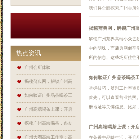
我们将全面探索广州会所
华设施和独特的环境而闻
一种宾至如归的感觉。此
揭秘蒲典网，解锁广州
心得到全...
解锁广州茶界高端小众去
中的明珠，而蒲典网似乎
热点资讯
所的信息。这些场所往往
网就像是一位贴心的向导
广州会所体验
的骑楼小巷中，当你踏入
如何验证广州品茶喝茶
揭秘蒲典网，解锁广州高
历史韵味。在这...
掌握技巧，辨别工作室资
端喝茶的隐秘角落
如何验证广州品茶喝茶工
首先，可以查看营业执照
册地址等关键信息。比如
作室的资质？
广州高端喝茶上课：开启
务，这表明它在工商部门
品质茶生活新大门
探秘广州高端喝茶，条友
证是工作室达到卫生标准
广州高端喝茶上课：开
珠区一家工作室...
网、蒲友网、蒲典网是关键！
‌广州大圈高端工作室‌：高
在茶香中品味生活，开启