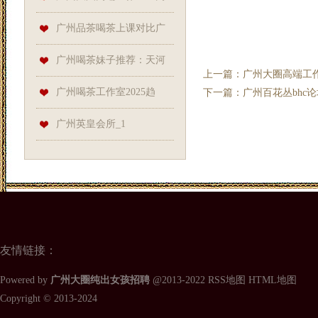
同行！
端茶室的“神秘服务”与隐藏规则
广州品茶喝茶上课对比广
州品茶喝茶资源：茶道课程资
广州喝茶妹子推荐：天河
上一篇：
‌广州大圈高端工
源获取_152
98水会大全与大圈经纪服务
广州喝茶工作室2025趋
下一篇：
广州百花丛bhc
势：VX预约与大圈高端资源汇
广州英皇会所_1
总
友情链接：
Powered by
广州大圈纯出女孩招聘
@2013-2022
RSS地图
HTML地图
Copyright
© 2013-2024