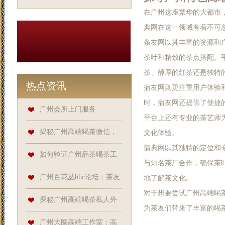
在广州这座繁华的大都市
典网在这一领域有着不可
条友网以其丰富的资源和
茶叶和精致的茶点搭配。
茶、醇厚的红茶还是独特
热点资讯
蒲友网则更注重用户体验
时，蒲友网还提供了便捷
广州会所上门服务
平台上还有专业的茶艺师
揭秘广州高端喝茶微信，
文化体验。
蒲典网以其独特的定位和
条友网等平台成关键
如何验证广州品茶喝茶工
与知名茶厂合作，确保茶
作室资质？
广州百花丛bhc论坛：茶友
地了解茶文化。
对于想要尝试广州高端喝
交流的高端天地
探秘广州高端喝茶私人外
为茶友们带来了丰富的喝
卖，条友网、蒲友网、蒲典网
‌广州大圈高端工作室‌：高