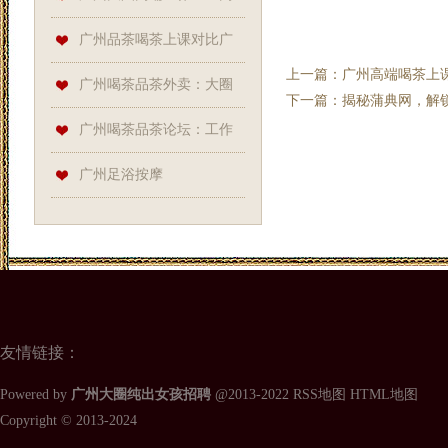
端茶室的“神秘服务”
广州品茶喝茶上课对比广
上一篇：
广州高端喝茶上
州品茶喝茶资源：茶道课程资
广州喝茶品茶外卖：大圈
下一篇：
揭秘蒲典网，解
源获取_134
高端工作室与天河98水会大全
广州喝茶品茶论坛：工作
对接
室外卖与天河区新茶实测
广州足浴按摩
友情链接：
Powered by
广州大圈纯出女孩招聘
@2013-2022
RSS地图
HTML地图
Copyright
© 2013-2024