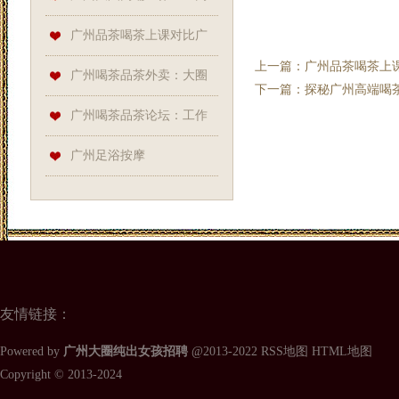
端茶室的“神秘服务”
广州品茶喝茶上课对比广
上一篇：
广州品茶喝茶上课
州品茶喝茶资源：茶道课程资
广州喝茶品茶外卖：大圈
下一篇：
探秘广州高端喝
源获取_134
高端工作室与天河98水会大全
广州喝茶品茶论坛：工作
对接
室外卖与天河区新茶实测
广州足浴按摩
友情链接：
Powered by
广州大圈纯出女孩招聘
@2013-2022
RSS地图
HTML地图
Copyright
© 2013-2024