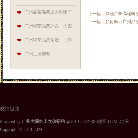
端茶室的“神秘服务”
广州品茶喝茶上课对比广
上一篇：
探秘广州高端喝
下一篇：
如何验证广州品
州品茶喝茶资源：茶道课程资
广州喝茶品茶外卖：大圈
源获取_134
高端工作室与天河98水会大全
广州喝茶品茶论坛：工作
对接
室外卖与天河区新茶实测
广州足浴按摩
友情链接：
Powered by
广州大圈纯出女孩招聘
@2013-2022
RSS地图
HTML地图
Copyright
© 2013-2024